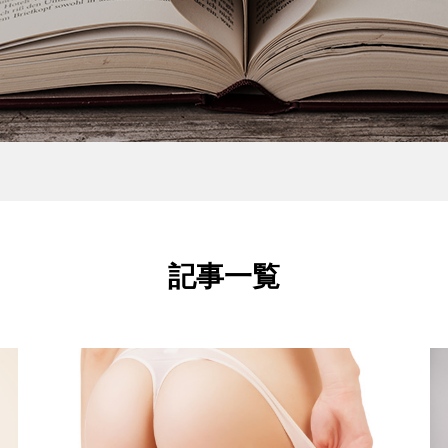
大人まで安心安全の
師｜倉内夕
しの進化版？植物の
引き締まった小顔を目指
エステティシャン | 中澤 
冷えてる人ほどお尻が…!?
スキンケア脱毛
た「Hug Steam-
ら！首・デコルテもしっ
子
ーム-」
ケアするご褒美フェイシャ.
阿部史
河合直子
中澤祐子
2019.04.24
美ノ匠編集部
記事一覧