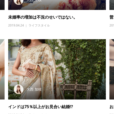
未婚率の増加は不況のせいではない。
普
2019.04.24
ライフスタイル
20
大西 加枝
インドは75％以上がお見合い結婚!?
お