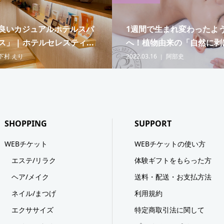
良いカジュアルホテルスパ
1週間で生まれ変わったよ
」 | ホテルセレスティ...
へ！植物由来の「自然に剥け
下村 えり
2022.03.16
阿部史
SHOPPING
SUPPORT
WEBチケット
WEBチケットの使い方
エステ/リラク
体験ギフトをもらった方
ヘア/メイク
送料・配送・お支払方法
ネイル/まつげ
利用規約
エクササイズ
特定商取引法に関して