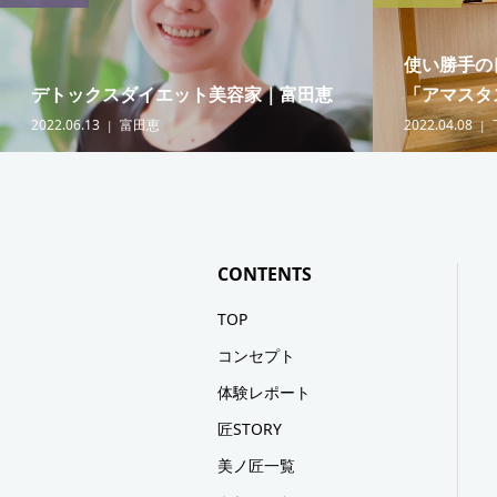
使い勝手の
デトックスダイエット美容家｜富田恵
「アマスタス
2022.06.13
富田恵
2022.04.08
CONTENTS
TOP
コンセプト
体験レポート
匠STORY
美ノ匠一覧