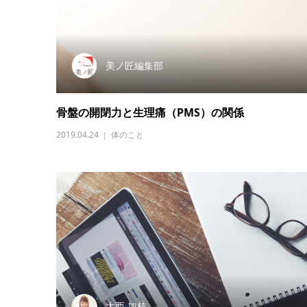
美ノ匠編集部
骨盤の開閉力と生理痛（PMS）の関係
2019.04.24
体のこと
大西 加枝