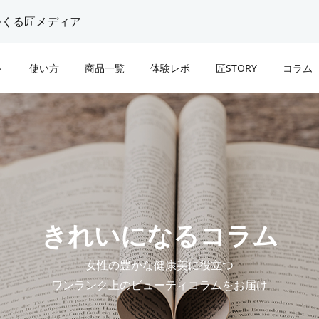
つくる匠メディア
ト
使い方
商品一覧
体験レポ
匠STORY
コラム
トーンを使ったボデ
・和装プロデューサ
のからだ
オールハンドエステで癒
コスメプロデューサー | 
最近よく耳にす
痩身でぽっかぽかデ
 夕子
る。麻布界隈のセレブリ
仁玉
る..Femcare(フェムケア
！
にも長年愛されてきたサ
は？
小野咲
塩澤麻衣
木元 仁玉
2022.09.25
阿部史
きれいになるコラム
生まれ変わったよう
ラピスト | 阿部
立ちと役割
いつのまにかできてしま
洋菓子研究家｜木村幸子
きれいな腸＝ “美腸”とは
！植物由来の「自然
二の腕ブツブツを撃退！
な状態？
女性の豊かな健康美に役立つ
」ハーブピーリング
ブピーリング7日間レポー
ワンランク上のビューティコラムをお届け
花井可奈子
下村 えり
木村幸子
2018.08.07
小野咲