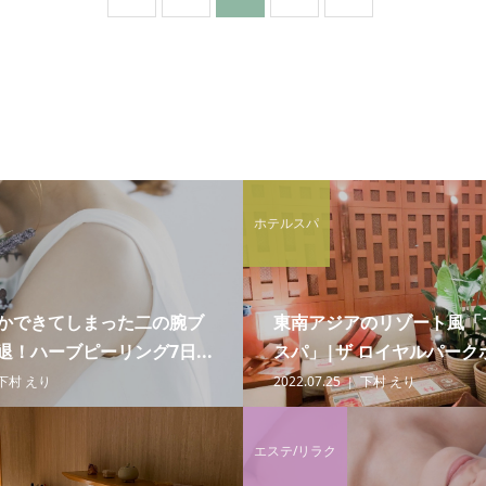
ホテルスパ
かできてしまった二の腕ブ
東南アジアのリゾート風「
！ハーブピーリング7日...
スパ」|ザ ロイヤルパークホ
下村 えり
2022.07.25
下村 えり
エステ/リラク