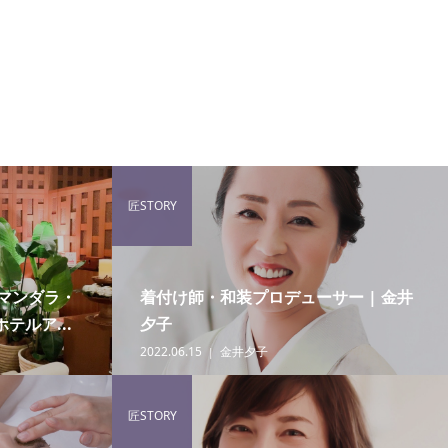
匠STORY
マンダラ・
着付け師・和装プロデューサー | 金井
テルア...
夕子
2022.06.15
金井夕子
匠STORY