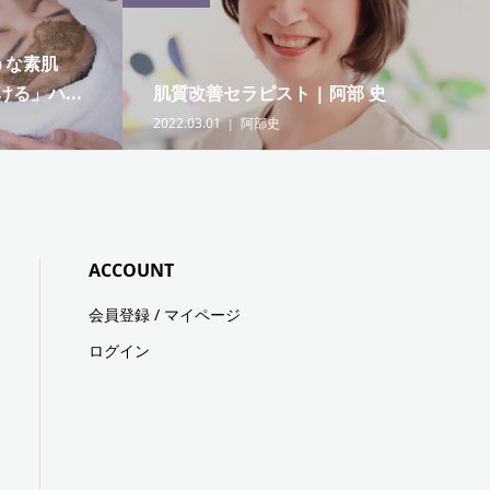
うな素肌
る」ハ...
肌質改善セラピスト | 阿部 史
2022.03.01
阿部史
ACCOUNT
会員登録 / マイページ
ログイン