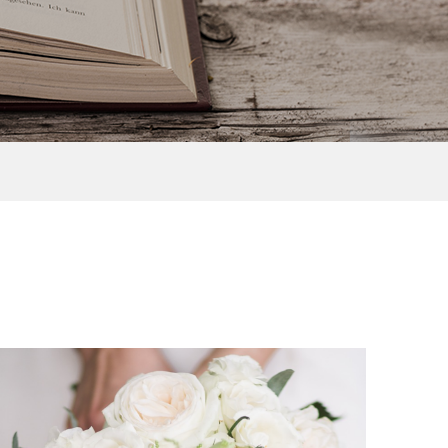
すな
祐
体をゆるめ、姿勢改善したい
植物療法士 | 盛山 葉子
紫外線とスキンケア
かり
方におすすめ！タイ古式・ス
..
トレッチ・ヨガのいいとこ...
koyumi(コユミ)
盛山葉子
2020.03.26
阿部史