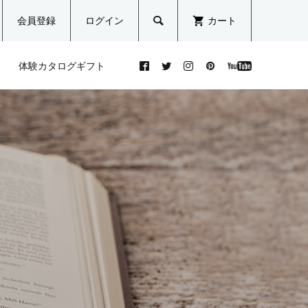
会員登録
ログイン
カート

体験カタログギフト
され
木元
小顔リフトアップ効果に期
ボディデザイナー | koyumi
日本古来のスーパーフード。
ティ
）と
待！美容と東洋医学の融合
美味しく食べて美肌を目指す
ロン
「エステ美容鍼」でトータ...
「雑穀ライフ」のすすめ
倉内 夕
koyumi(コユミ)
2022.07.26
阿部史
った
どん
即効性を求める方にオスス
自爪育成ネイルケアリスト |
骨盤の開閉力と生理痛
ハー
メ！一回でも効果を感じられ
花井可奈子
（PMS）の関係
ト
る吸引機を使用した痩身ケ...
中澤祐子
花井可奈子
2019.04.24
美ノ匠編集部