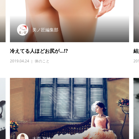
美ノ匠編集部
冷えてる人ほどお尻が…!?
結
2019.04.24
体のこと
20
大西 加枝