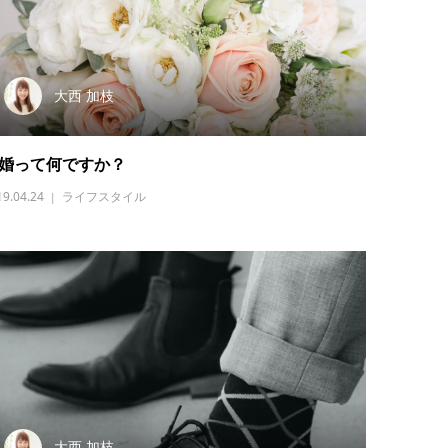
大西 加枝
婚って何ですか？
19.04.24
ライフスタイル
大西 加枝