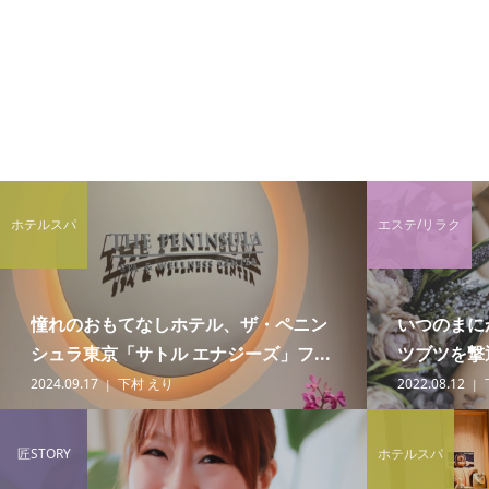
ホテルスパ
エステ/リラク
憧れのおもてなしホテル、ザ・ペニン
いつのまに
シュラ東京「サトル エナジーズ」フ...
ツブツを撃退
2024.09.17
下村 えり
2022.08.12
匠STORY
ホテルスパ