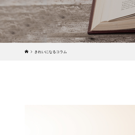
子供から
美容鍼灸
よもぎ蒸
ツヤすべ
力を生かし
ハグスチ
阿部史
倉内 夕
2022.12.07
きれいになるコラム