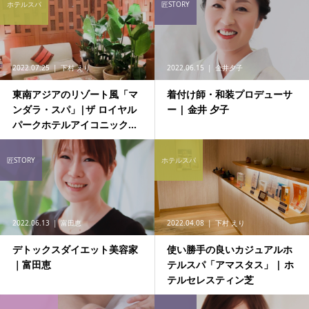
ホテルスパ
匠STORY
2022.07.25
下村 えり
2022.06.15
金井夕子
東南アジアのリゾート風「マ
着付け師・和装プロデューサ
ンダラ・スパ」|ザ ロイヤル
ー | 金井 夕子
パークホテルアイコニック...
匠STORY
ホテルスパ
2022.06.13
富田恵
2022.04.08
下村 えり
デトックスダイエット美容家
使い勝手の良いカジュアルホ
｜富田恵
テルスパ「アマスタス」 | ホ
テルセレスティン芝