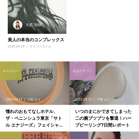
大西 加枝
美人の本当のコンプレックス
2020.04.24
ライフスタイル
ホテルスパ
エステ/リラク
2024.09.17
下村 えり
2022.08.12
下村 えり
憧れのおもてなしホテル、
いつのまにかできてしまった
ザ・ペニンシュラ東京「サト
二の腕ブツブツを撃退！ハー
ル エナジーズ」フェイシャ...
ブピーリング7日間レポート