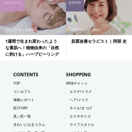
エステ/リラク
匠STORY
2022.03.16
阿部史
2022.03.01
阿部史
1週間で生まれ変わったよう
肌質改善セラピスト | 阿部 史
な素肌へ！植物由来の「自然
に剥ける」ハーブピーリング
CONTENTS
SHOPPING
TOP
WEBチケット
コンセプト
エステ/リラク
体験レポート
ヘア/メイク
匠STORY
ネイル/まつげ
美ノ匠一覧
エクササイズ
きれいになるコラム
ライフスタイル