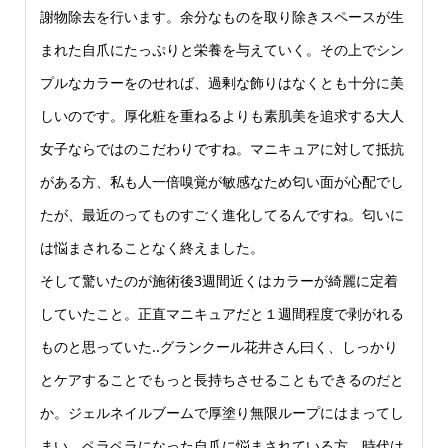
謝物除去を行います。余分なものを取り除きスペースが生
まれた自爪にたっぷりと栄養を与えていく。その上でシン
プルなカラーをのせれば、過剰な飾りはなくとも十分に美
しいのです。厚化粧を重ねるよりも素肌美を追求する大人
女子ならではのこだわりですね。マニキュアに対して抵抗
がある方、私も人一倍嗅覚が敏感なため匂い面が心配でし
たが、最近のってものすごく進化してるんですね。匂いに
は悩まされることなく終えました。
そして驚いたのが施術後3週間近くはカラーが綺麗に定着
していたこと。正直マニキュアだと１週間程度で剥がれる
ものと思っていた..グランクール花井さん曰く、しっかり
とケアすることでもっと長持ちさせることもできるのだと
か。ジェルネイルブームで厚塗り無限ループにはまってし
まい、ペラペラになった自爪に悩まされている方。時代は