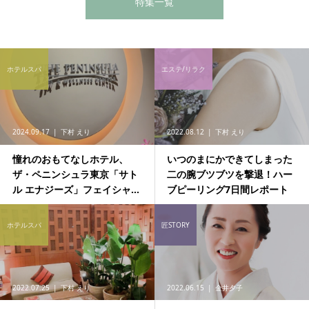
特集一覧
ホテルスパ
エステ/リラク
2024.09.17
下村 えり
2022.08.12
下村 えり
憧れのおもてなしホテル、
いつのまにかできてしまった
ザ・ペニンシュラ東京「サト
二の腕ブツブツを撃退！ハー
ル エナジーズ」フェイシャ...
ブピーリング7日間レポート
ホテルスパ
匠STORY
2022.07.25
下村 えり
2022.06.15
金井夕子