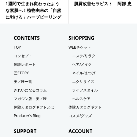
1週間で生まれ変わったよう
肌質改善セラピスト | 阿部 史
な素肌へ！植物由来の「自然
に剥ける」ハーブピーリング
CONTENTS
SHOPPING
TOP
WEBチケット
コンセプト
エステ/リラク
体験レポート
ヘア/メイク
匠STORY
ネイル/まつげ
美ノ匠一覧
エクササイズ
きれいになるコラム
ライフスタイル
マガジン版・美ノ匠
ヘルスケア
体験カタログギフトとは
体験カタログギフト
Producer’s Blog
コスメ/グッズ
SUPPORT
ACCOUNT