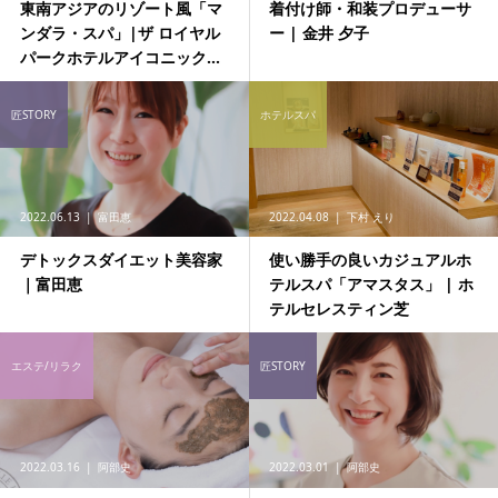
東南アジアのリゾート風「マ
着付け師・和装プロデューサ
ンダラ・スパ」|ザ ロイヤル
ー | 金井 夕子
パークホテルアイコニック...
匠STORY
ホテルスパ
2022.06.13
富田恵
2022.04.08
下村 えり
デトックスダイエット美容家
使い勝手の良いカジュアルホ
｜富田恵
テルスパ「アマスタス」 | ホ
テルセレスティン芝
エステ/リラク
匠STORY
2022.03.16
阿部史
2022.03.01
阿部史