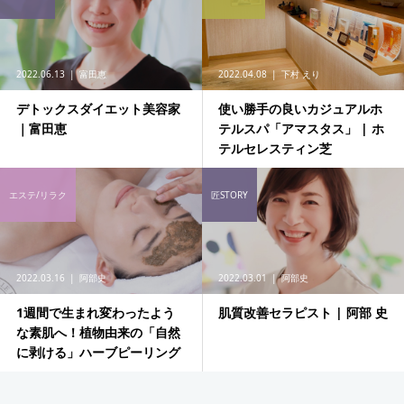
2022.06.13
富田恵
2022.04.08
下村 えり
デトックスダイエット美容家
使い勝手の良いカジュアルホ
｜富田恵
テルスパ「アマスタス」 | ホ
テルセレスティン芝
エステ/リラク
匠STORY
2022.03.16
阿部史
2022.03.01
阿部史
1週間で生まれ変わったよう
肌質改善セラピスト | 阿部 史
な素肌へ！植物由来の「自然
に剥ける」ハーブピーリング