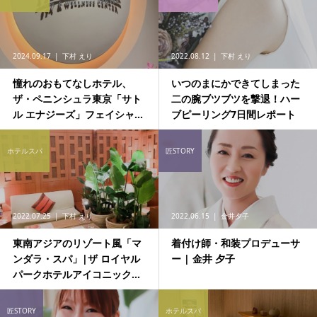
2024.09.17
下村 えり
2022.08.12
下村 えり
憧れのおもてなしホテル、
いつのまにかできてしまった
ザ・ペニンシュラ東京「サト
二の腕ブツブツを撃退！ハー
ル エナジーズ」フェイシャ...
ブピーリング7日間レポート
ホテルスパ
匠STORY
2022.07.25
下村 えり
2022.06.15
金井夕子
東南アジアのリゾート風「マ
着付け師・和装プロデューサ
ンダラ・スパ」|ザ ロイヤル
ー | 金井 夕子
パークホテルアイコニック...
匠STORY
ホテルスパ