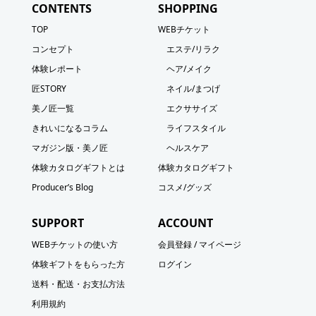
CONTENTS
SHOPPING
TOP
WEBチケット
コンセプト
エステ/リラク
体験レポート
ヘア/メイク
匠STORY
ネイル/まつげ
美ノ匠一覧
エクササイズ
きれいになるコラム
ライフスタイル
マガジン版・美ノ匠
ヘルスケア
体験カタログギフトとは
体験カタログギフト
Producer’s Blog
コスメ/グッズ
SUPPORT
ACCOUNT
WEBチケットの使い方
会員登録 / マイページ
体験ギフトをもらった方
ログイン
送料・配送・お支払方法
利用規約