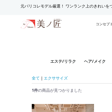
元パリコレモデル厳選！
ワンランク上のきれいを
コンセプ
小顔リフ
ウォーキ
冷えてる人
待！美容
清水 春名
「エステ美
エステ/リラク
ヘア/メイク
倉内 夕
清水春名
2019.04.24
全て
|
エクササイズ
託児スペ
植物療法士
腸と女性
ママのた
1件
の商品が見つかりました
メントサ
山本 明子
盛山葉子
2020.03.25