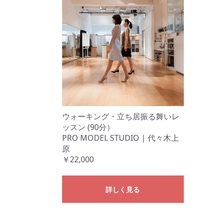
子宮ケア
美管理セラ
れを整え
解放するサロ
Kie(キエ)
Kie(キエ)
ウォーキング・立ち居振る舞いレ
ッスン (90分）
PRO MODEL STUDIO | 代々木上
原
￥22,000
詳しく見る