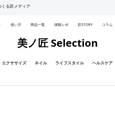
つくる匠メディア
ト
使い方
商品一覧
体験レポ
匠STORY
コラム
美ノ匠 Selection
トアップ効果に期
ングスタイリスト |
ほどお尻が…!?
即効性を求める方にオス
美腸ナース | 小野 咲
紫外線とスキンケア
と東洋医学の融合
メ！一回でも効果を感じ
容鍼」でトータ...
る吸引機を使用した痩身ケ.
エクササイズ
ネイル
ライフスタイル
ヘルスケア
美ノ匠編集部
中澤祐子
小野咲
2020.03.26
阿部史
ース完備！産前産後
 | 盛山 葉子
のからだ
体をゆるめ、姿勢改善し
エステティシャン | 河合 
爪の成り立ちと役割
めの整体・トリート
方におすすめ！タイ古式
子
ロン
トレッチ・ヨガのいいとこ.
小野咲
koyumi(コユミ)
河合直子
2020.03.25
花井可奈子