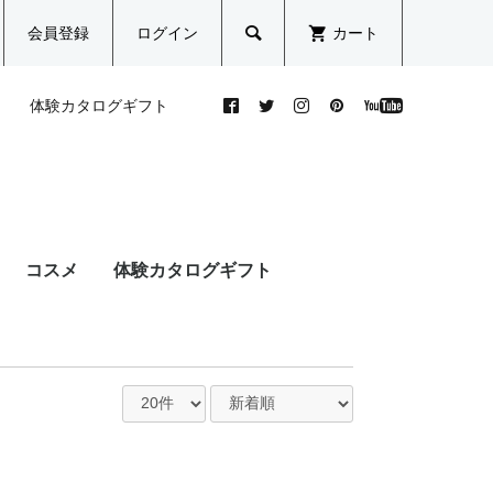
会員登録
ログイン
カート

体験カタログギフト
ス
ホットストーンを使ったボデ
美容師 | 江利 仁美
骨盤の開閉力と生理痛
られ
ィメイク痩身でぽっかぽかデ
（PMS）の関係
..
トックス！
コスメ
体験カタログギフト
富田恵
江利仁美
2019.04.24
美ノ匠編集部
たい
直
引き締まった小顔を目指すな
ホワイトニングディレクター
きれいな腸＝ “美腸”とはどん
・ス
ら！首・デコルテもしっかり
| まゆ
な状態？
..
ケアするご褒美フェイシャ...
河合直子
まゆ
2018.08.07
小野咲