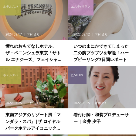
ホテルスパ
エステ/リラク
2024.09.17
下村 えり
2022.08.12
下村 えり
憧れのおもてなしホテル、
いつのまにかできてしまった
ザ・ペニンシュラ東京「サト
二の腕ブツブツを撃退！ハー
ル エナジーズ」フェイシャ...
ブピーリング7日間レポート
ホテルスパ
匠STORY
2022.07.25
下村 えり
2022.06.15
金井夕子
東南アジアのリゾート風「マ
着付け師・和装プロデューサ
ンダラ・スパ」|ザ ロイヤル
ー | 金井 夕子
パークホテルアイコニック...