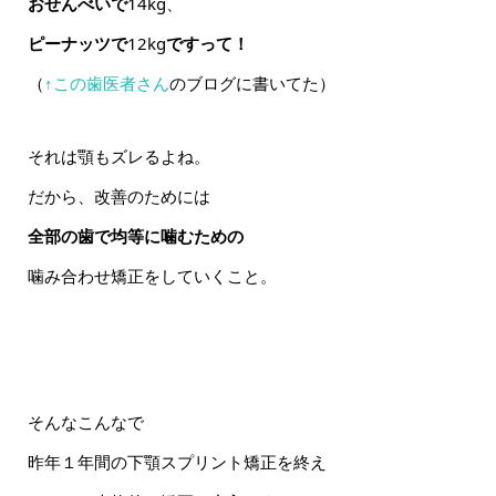
おせんべいで
14kg、
ピーナッツで
12kg
ですって！
（
↑
この歯医者さん
のブログに書いてた）
それは顎もズレるよね。
だから、改善のためには
全部の歯で均等に噛むための
噛み合わせ矯正をしていくこと。
そんなこんなで
昨年１年間の下顎スプリント矯正を終え