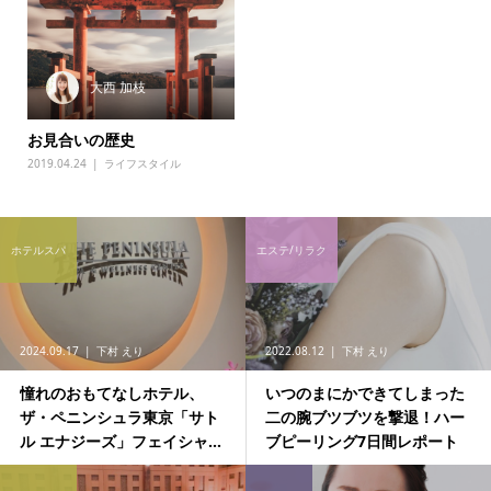
大西 加枝
お見合いの歴史
2019.04.24
ライフスタイル
ホテルスパ
エステ/リラク
2024.09.17
下村 えり
2022.08.12
下村 えり
憧れのおもてなしホテル、
いつのまにかできてしまった
ザ・ペニンシュラ東京「サト
二の腕ブツブツを撃退！ハー
ル エナジーズ」フェイシャ...
ブピーリング7日間レポート