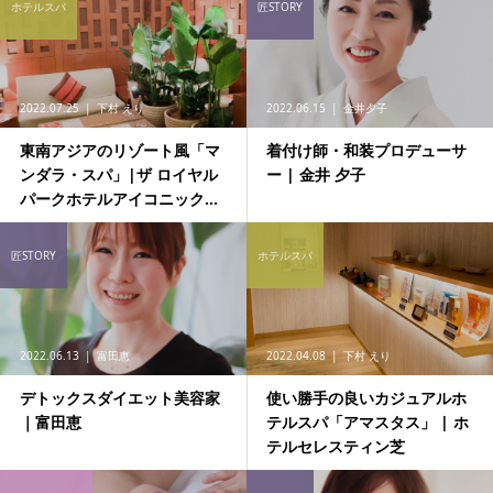
ホテルスパ
匠STORY
2022.07.25
下村 えり
2022.06.15
金井夕子
東南アジアのリゾート風「マ
着付け師・和装プロデューサ
ンダラ・スパ」|ザ ロイヤル
ー | 金井 夕子
パークホテルアイコニック...
匠STORY
ホテルスパ
2022.06.13
富田恵
2022.04.08
下村 えり
デトックスダイエット美容家
使い勝手の良いカジュアルホ
｜富田恵
テルスパ「アマスタス」 | ホ
テルセレスティン芝