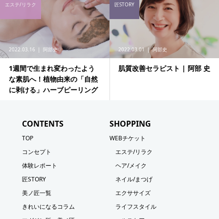
エステ/リラク
匠STORY
2022.03.16
阿部史
2022.03.01
阿部史
1週間で生まれ変わったよう
肌質改善セラピスト | 阿部 史
な素肌へ！植物由来の「自然
に剥ける」ハーブピーリング
CONTENTS
SHOPPING
TOP
WEBチケット
コンセプト
エステ/リラク
体験レポート
ヘア/メイク
匠STORY
ネイル/まつげ
美ノ匠一覧
エクササイズ
きれいになるコラム
ライフスタイル