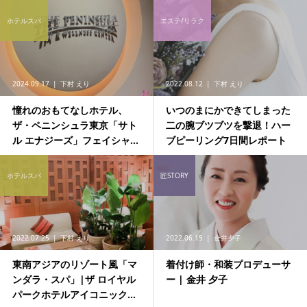
ホテルスパ
エステ/リラク
2024.09.17
下村 えり
2022.08.12
下村 えり
憧れのおもてなしホテル、
いつのまにかできてしまった
ザ・ペニンシュラ東京「サト
二の腕ブツブツを撃退！ハー
ル エナジーズ」フェイシャ...
ブピーリング7日間レポート
ホテルスパ
匠STORY
2022.07.25
下村 えり
2022.06.15
金井夕子
東南アジアのリゾート風「マ
着付け師・和装プロデューサ
ンダラ・スパ」|ザ ロイヤル
ー | 金井 夕子
パークホテルアイコニック...