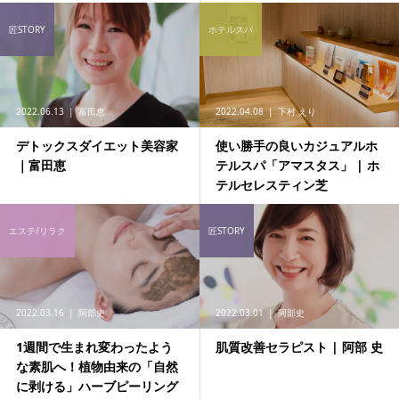
匠STORY
ホテルスパ
2022.06.13
富田恵
2022.04.08
下村 えり
デトックスダイエット美容家
使い勝手の良いカジュアルホ
｜富田恵
テルスパ「アマスタス」 | ホ
テルセレスティン芝
エステ/リラク
匠STORY
2022.03.16
阿部史
2022.03.01
阿部史
1週間で生まれ変わったよう
肌質改善セラピスト | 阿部 史
な素肌へ！植物由来の「自然
に剥ける」ハーブピーリング