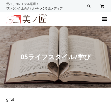
元パリコレモデル厳選！

ワンランク上のきれいをつくる匠メディア

05ライフスタイル/学び
gifut