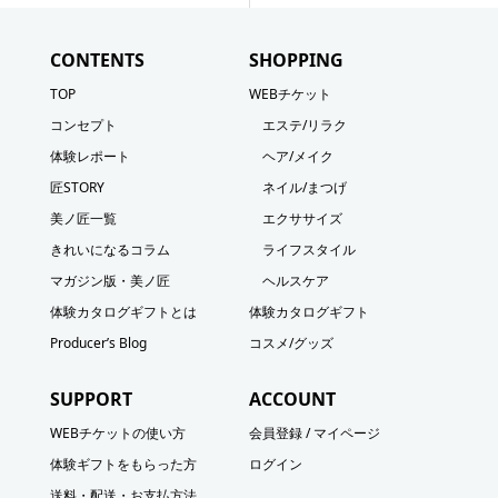
CONTENTS
SHOPPING
TOP
WEBチケット
コンセプト
エステ/リラク
体験レポート
ヘア/メイク
匠STORY
ネイル/まつげ
美ノ匠一覧
エクササイズ
きれいになるコラム
ライフスタイル
マガジン版・美ノ匠
ヘルスケア
体験カタログギフトとは
体験カタログギフト
Producer’s Blog
コスメ/グッズ
SUPPORT
ACCOUNT
WEBチケットの使い方
会員登録 / マイページ
体験ギフトをもらった方
ログイン
送料・配送・お支払方法