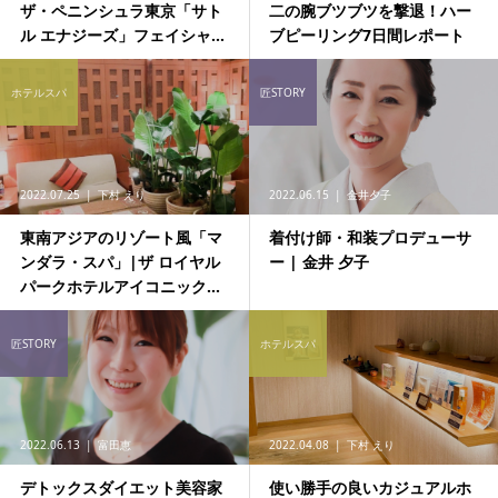
ザ・ペニンシュラ東京「サト
二の腕ブツブツを撃退！ハー
ル エナジーズ」フェイシャ...
ブピーリング7日間レポート
ホテルスパ
匠STORY
2022.07.25
下村 えり
2022.06.15
金井夕子
東南アジアのリゾート風「マ
着付け師・和装プロデューサ
ンダラ・スパ」|ザ ロイヤル
ー | 金井 夕子
パークホテルアイコニック...
匠STORY
ホテルスパ
2022.06.13
富田恵
2022.04.08
下村 えり
デトックスダイエット美容家
使い勝手の良いカジュアルホ