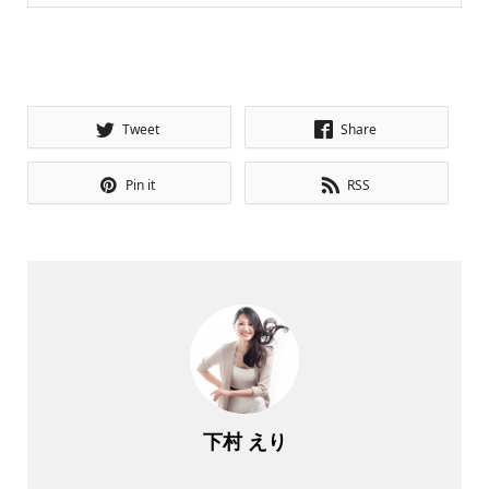
Tweet
Share
Pin it
RSS
下村 えり