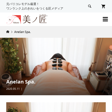
元パリコレモデル厳選！

ワンランク上のきれいをつくる匠メディア

Anelan Spa.
Anelan Spa.
2020.05.11