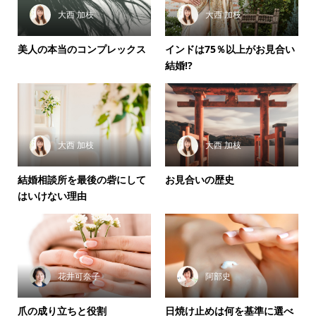
大西 加枝
大西 加枝
美人の本当のコンプレックス
インドは75％以上がお見合い
結婚!?
大西 加枝
大西 加枝
結婚相談所を最後の砦にして
お見合いの歴史
はいけない理由
花井可奈子
阿部史
爪の成り立ちと役割
日焼け止めは何を基準に選べ