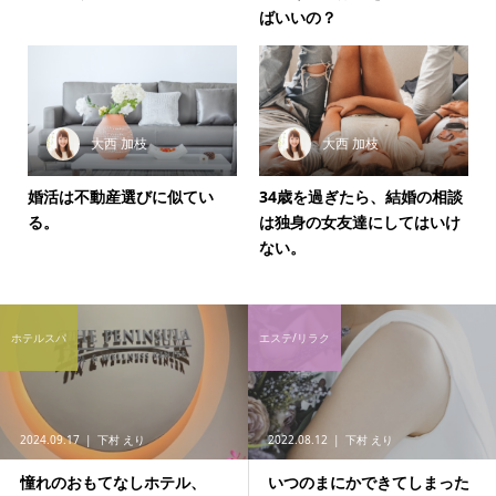
ばいいの？
大西 加枝
大西 加枝
婚活は不動産選びに似てい
34歳を過ぎたら、結婚の相談
る。
は独身の女友達にしてはいけ
ない。
ホテルスパ
エステ/リラク
2024.09.17
下村 えり
2022.08.12
下村 えり
憧れのおもてなしホテル、
いつのまにかできてしまった