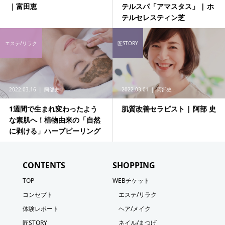
｜富田恵
テルスパ「アマスタス」 | ホ
テルセレスティン芝
エステ/リラク
匠STORY
2022.03.16
阿部史
2022.03.01
阿部史
1週間で生まれ変わったよう
肌質改善セラピスト | 阿部 史
な素肌へ！植物由来の「自然
に剥ける」ハーブピーリング
CONTENTS
SHOPPING
TOP
WEBチケット
コンセプト
エステ/リラク
体験レポート
ヘア/メイク
匠STORY
ネイル/まつげ