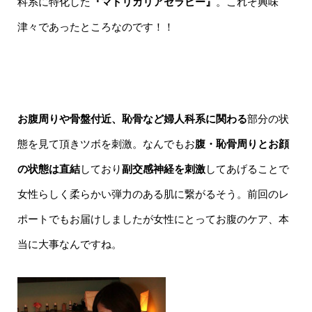
科系に特化した
『マトリカリアセラピー』
。これぞ興味
津々であったところなのです！！
お腹周りや骨盤付近、恥骨など婦人科系に関わる
部分の状
態を見て頂きツボを刺激。なんでもお
腹・恥骨周りとお顔
の状態は直結
しており
副交感神経を刺激
してあげることで
女性らしく柔らかい弾力のある肌に繋がるそう。前回のレ
ポートでもお届けしましたが女性にとってお腹のケア、本
当に大事なんですね。