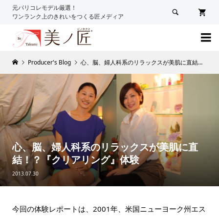
元パリコレモデル厳選！

ワンランク上のきれいをつくる匠メディア

Producer's Blog
心、脳、婦人科系のリラックスが美肌に直結！？『クリアリング』体験
心、脳、婦人科系のリラックスが美肌に直
結！？『クリアリング』体験
2013.07.30
今回の体験レポートは、2001年、米国ニューヨーク州エス