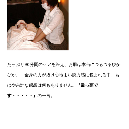
たっぷり90分間のケアを終え、お肌は本当につるつるぴか
ぴか。 全身の力が抜け心地よい脱力感に包まれる中、も
はや余計な感想は何もありません。
『最っ高で
す・・・・・』
の一言。