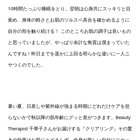
10時間たっぷり睡眠をとり、翌朝は心身共にスッキリと目
覚め、身体の軽さとお肌のツルスベ具合を確かめるように
自分の頬を触り続ける！ このところお肌の調子は良いもの
と思っていましたが、やっぱり余計な角質は溜まっていた
んですね！昨日までを遥かに上回る明らかな違いに一人ニ
ヤつくのでした。
暑い夏、日差しや紫外線が強まる時期にどれだけケアを怠
らないかで秋以降の肌年齢にグッと差がつきます。Beauty
Therapist 千華子さんがお届けする『クリアリング』その驚
きの効果はお肌にとどまらず、全身が新しい自分にリセッ