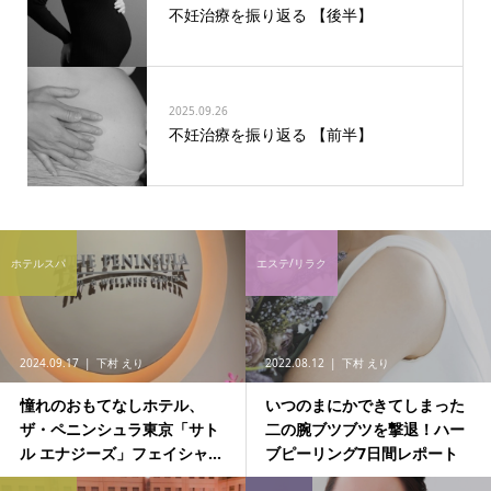
不妊治療を振り返る 【後半】
2025.09.26
不妊治療を振り返る 【前半】
ホテルスパ
エステ/リラク
2024.09.17
下村 えり
2022.08.12
下村 えり
憧れのおもてなしホテル、
いつのまにかできてしまった
ザ・ペニンシュラ東京「サト
二の腕ブツブツを撃退！ハー
ル エナジーズ」フェイシャ...
ブピーリング7日間レポート