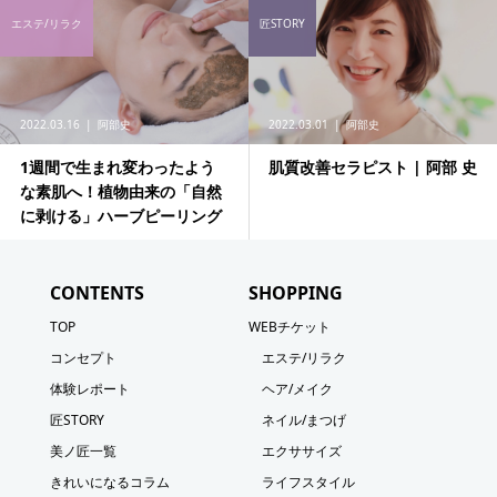
エステ/リラク
匠STORY
2022.03.16
阿部史
2022.03.01
阿部史
1週間で生まれ変わったよう
肌質改善セラピスト | 阿部 史
な素肌へ！植物由来の「自然
に剥ける」ハーブピーリング
CONTENTS
SHOPPING
TOP
WEBチケット
コンセプト
エステ/リラク
体験レポート
ヘア/メイク
匠STORY
ネイル/まつげ
美ノ匠一覧
エクササイズ
きれいになるコラム
ライフスタイル