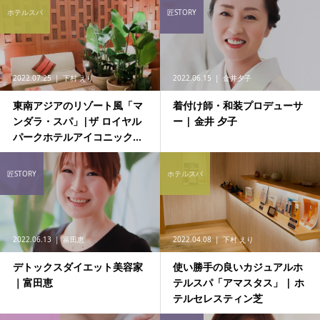
ホテルスパ
匠STORY
2022.07.25
下村 えり
2022.06.15
金井夕子
東南アジアのリゾート風「マ
着付け師・和装プロデューサ
ンダラ・スパ」|ザ ロイヤル
ー | 金井 夕子
パークホテルアイコニック...
匠STORY
ホテルスパ
2022.06.13
富田恵
2022.04.08
下村 えり
デトックスダイエット美容家
使い勝手の良いカジュアルホ
｜富田恵
テルスパ「アマスタス」 | ホ
テルセレスティン芝